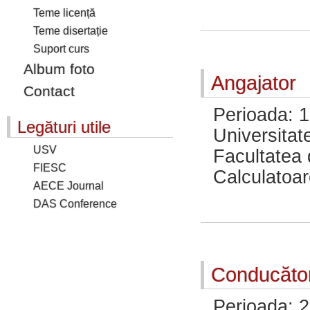
Teme licență
Teme disertație
Suport curs
Album foto
Angajator
Contact
Perioada: 1
Legături utile
Universitat
USV
Facultatea d
FIESC
Calculatoar
AECE Journal
DAS Conference
Conducător
Perioada: 2