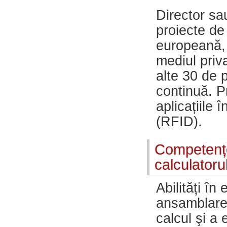
Director sa
proiecte de
europeană, 
mediul priv
alte 30 de 
continuă. P
aplicațiile 
(RFID).
Competențe 
calculatoru
Abilități în
ansamblarea,
calcul şi a 