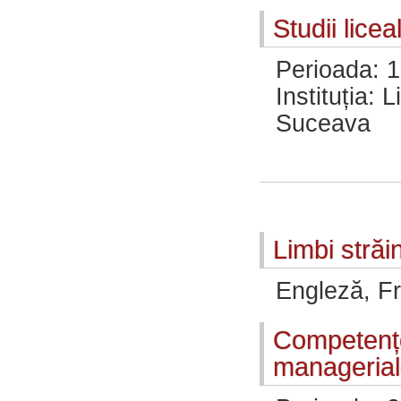
Studii licea
Perioada: 
Instituția: 
Suceava
Limbi străi
Engleză, F
Competențe 
manageria